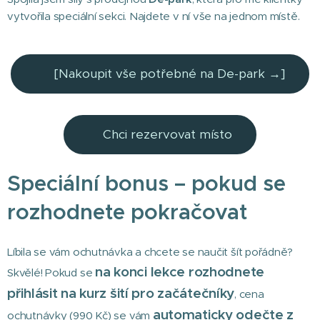
vytvořila speciální sekci. Najdete v ní vše na jednom místě.
👉 [Nakoupit vše potřebné na De-park →]
👉Chci rezervovat místo
Speciální bonus – pokud se
rozhodnete pokračovat 🎉
Líbila se vám ochutnávka a chcete se naučit šít pořádně?
na konci lekce rozhodnete
Skvělé! Pokud se
přihlásit na kurz šití pro začátečníky
, cena
automaticky odečte z
ochutnávky (990 Kč) se vám