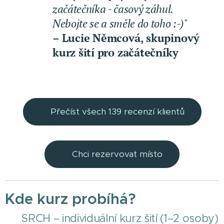
začátečníka - časový záhul.
Nebojte se a směle do toho :-)"
– Lucie Němcová, skupinový
kurz šití pro začátečníky
👉Přečíst všech 139 recenzí klientů
👉Chci rezervovat místo
Kde kurz probíhá?
📍 SRCH – individuální kurz šití (1–2 osoby)