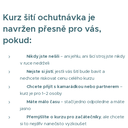
Kurz šití ochutnávka je
navržen přesně pro vás,
pokud:
🌱
Nikdy jste nešili
– ani jehlu, ani šicí stroj jste nikdy
v ruce nedrželi
🤔
Nejste si jistí
, jestli vás šití bude bavit a
nechcete riskovat cenu celého kurzu
👫
Chcete přijít s kamarádkou nebo partnerem
–
kurz je pro 1–2 osoby
⏱️
Máte málo času
– stačí jedno odpoledne a máte
jasno
💡
Přemýšlíte o kurzu pro začátečníky
, ale chcete
si to nejdřív nanečisto vyzkoušet