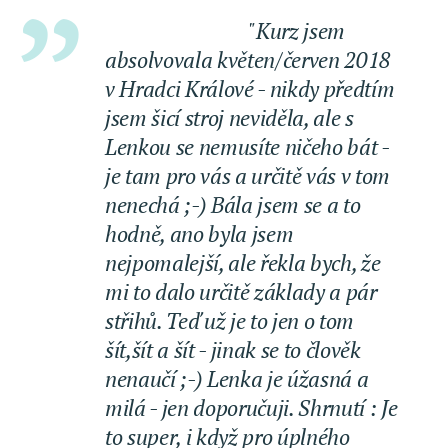
⭐⭐⭐⭐⭐
"Kurz jsem
absolvovala květen/červen 2018
v Hradci Králové - nikdy předtím
jsem šicí stroj neviděla, ale s
Lenkou se nemusíte ničeho bát -
je tam pro vás a určitě vás v tom
nenechá ;-) Bála jsem se a to
hodně, ano byla jsem
nejpomalejší, ale řekla bych, že
mi to dalo určitě základy a pár
střihů. Teď už je to jen o tom
šít,šít a šít - jinak se to člověk
nenaučí ;-) Lenka je úžasná a
milá - jen doporučuji. Shrnutí : Je
to super, i když pro úplného