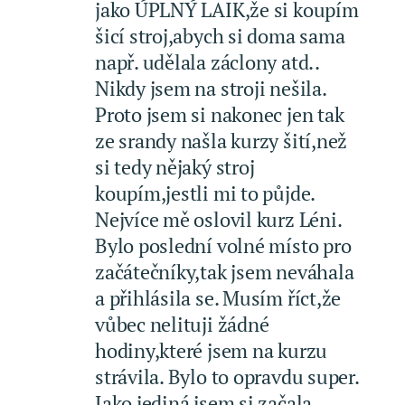
jako ÚPLNÝ LAIK,že si koupím
šicí stroj,abych si doma sama
např. udělala záclony atd..
Nikdy jsem na stroji nešila.
Proto jsem si nakonec jen tak
ze srandy našla kurzy šití,než
si tedy nějaký stroj
koupím,jestli mi to půjde.
Nejvíce mě oslovil kurz Léni.
Bylo poslední volné místo pro
začátečníky,tak jsem neváhala
a přihlásila se. Musím říct,že
vůbec nelituji žádné
hodiny,které jsem na kurzu
strávila. Bylo to opravdu super.
Jako jediná jsem si začala