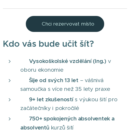
👉Chci rezervovat místo
Kdo vás bude učit šít?
Vysokoškolské vzdělání (Ing.)
🎓
v
oboru ekonomie
Šije od svých 13 let
✂️
– vášnivá
samoučka s více než 35 lety praxe
9+ let zkušeností
👩‍🏫
s výukou šití pro
začátečníky i pokročilé
750+ spokojených absolventek a
🌟
absolventů
kurzů šití