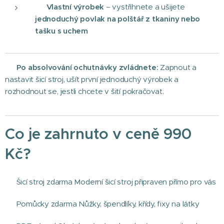
🛍️
Vlastní výrobek
– vystřihnete a ušijete
jednoduchý povlak na polštář z tkaniny nebo
tašku s uchem
🎯
Po absolvování ochutnávky zvládnete:
Zapnout a
nastavit šicí stroj, ušít první jednoduchý výrobek a
rozhodnout se, jestli chcete v šití pokračovat.
Co je zahrnuto v ceně 990
Kč?
🧵 Šicí stroj zdarma Moderní šicí stroj připraven přímo pro vás
✂️ Pomůcky zdarma Nůžky, špendlíky, křídy, fixy na látky