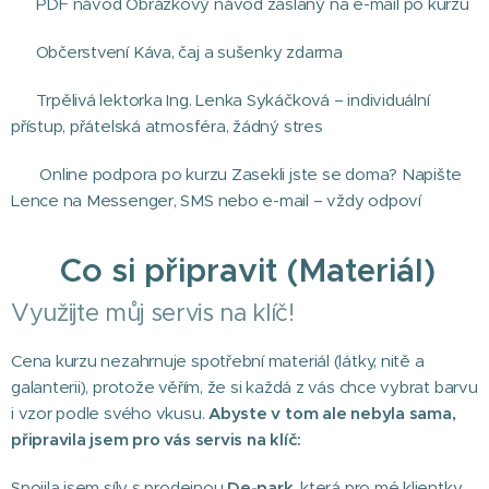
📖 PDF návod Obrázkový návod zaslaný na e-mail po kurzu
☕ Občerstvení Káva, čaj a sušenky zdarma
😊 Trpělivá lektorka Ing. Lenka Sykáčková – individuální
přístup, přátelská atmosféra, žádný stres
💻 Online podpora po kurzu Zasekli jste se doma? Napište
Lence na Messenger, SMS nebo e-mail – vždy odpoví
🧵 Co si připravit (Materiál)
Využijte můj servis na klíč!
Cena kurzu nezahrnuje spotřební materiál (látky, nitě a
galanterii), protože věřím, že si každá z vás chce vybrat barvu
i vzor podle svého vkusu.
Abyste v tom ale nebyla sama,
připravila jsem pro vás servis na klíč:
Spojila jsem síly s prodejnou
De-park
, která pro mé klientky