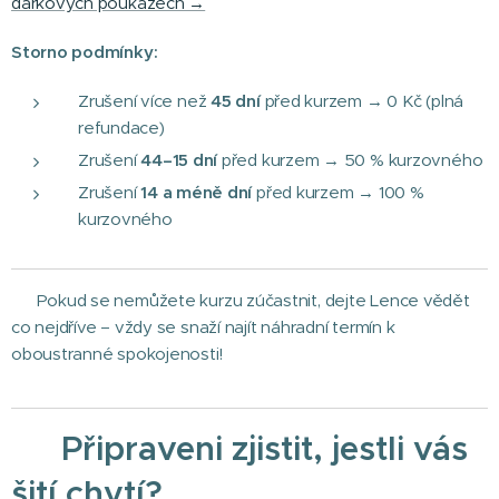
dárkových poukazech →
Storno podmínky:
Zrušení více než
45 dní
před kurzem → 0 Kč (plná
refundace)
Zrušení
44–15 dní
před kurzem → 50 % kurzovného
Zrušení
14 a méně dní
před kurzem → 100 %
kurzovného
💡 Pokud se nemůžete kurzu zúčastnit, dejte Lence vědět
co nejdříve – vždy se snaží najít náhradní termín k
oboustranné spokojenosti!
🧵 Připraveni zjistit, jestli vás
šití chytí?