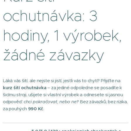
ochutnávka: 3
hodiny, 1 výrobek,
žádné závazky
Láká vás šití, ale nejste si jistí, jestli vás to chytí? Přijďte na
kurz šití ochutnávka
– za jediné odpoledne se posadíte k
šicímu stroji, ušijete si vlastní výrobek a odnesete si jasnou
odpověď:
chci pokračovat, nebo ne?
Bez závazků, bez rizika,
za pouhých
990 Kč
.