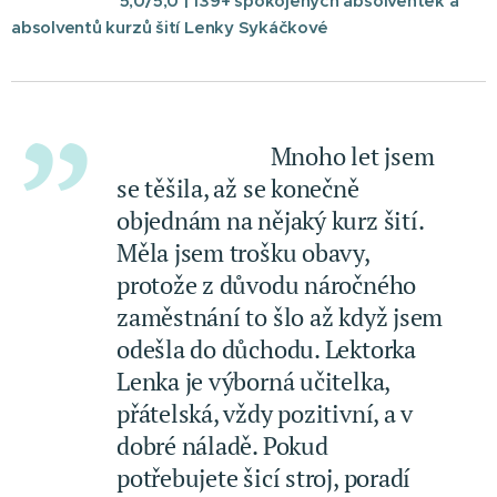
⭐⭐⭐⭐⭐
5,0/5,0 | 139+ spokojených absolventek a
absolventů kurzů šití Lenky Sykáčkové
⭐⭐⭐⭐⭐ Mnoho let jsem
se těšila, až se konečně
objednám na nějaký kurz šití.
Měla jsem trošku obavy,
protože z důvodu náročného
zaměstnání to šlo až když jsem
odešla do důchodu. Lektorka
Lenka je výborná učitelka,
přátelská, vždy pozitivní, a v
dobré náladě. Pokud
potřebujete šicí stroj, poradí