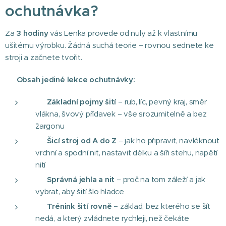
ochutnávka?
Za
3 hodiny
vás Lenka provede od nuly až k vlastnímu
ušitému výrobku. Žádná suchá teorie – rovnou sednete ke
stroji a začnete tvořit.
📌 Obsah jediné lekce ochutnávky:
✂️
Základní pojmy šití
– rub, líc, pevný kraj, směr
vlákna, švový přídavek – vše srozumitelně a bez
žargonu
🔧
Šicí stroj od A do Z
– jak ho připravit, navléknout
vrchní a spodní nit, nastavit délku a šíři stehu, napětí
nití
🪡
Správná jehla a nit
– proč na tom záleží a jak
vybrat, aby šití šlo hladce
📏
Trénink šití rovně
– základ, bez kterého se šít
nedá, a který zvládnete rychleji, než čekáte