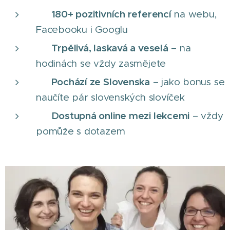
180+ pozitivních referencí
⭐
na webu,
Facebooku i Googlu
Trpělivá, laskavá a veselá
😄
– na
hodinách se vždy zasmějete
Pochází ze Slovenska
🇸🇰
– jako bonus se
naučíte pár slovenských slovíček 😊
Dostupná online mezi lekcemi
💬
– vždy
pomůže s dotazem